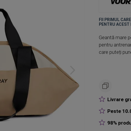
FII PRIMUL CAR
PENTRU ACEST
Geantă mare pe
pentru antrenam
care puteți pun
Livrare gr
Peste 10.0
98% produ