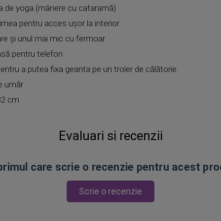
ua de yoga (mânere cu cataramă)
imea pentru acces ușor la interior
are și unul mai mic cu fermoar
lasă pentru telefon
ntru a putea fixa geanta pe un troler de călătorie
pe umăr
 32 cm
Evaluari si recenzii
 primul care scrie o recenzie pentru acest pr
Scrie o recenzie