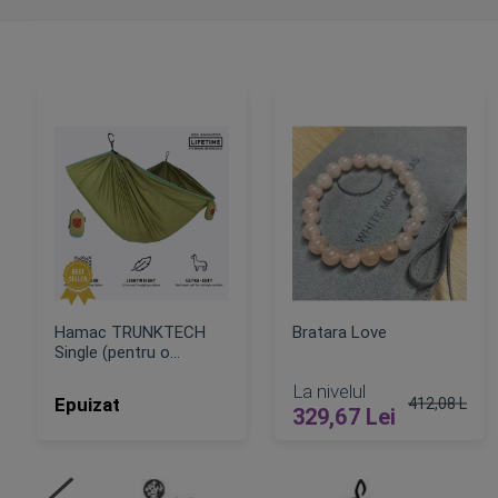
Hamac TRUNKTECH
Bratara Love
Single (pentru o
persoana)
La nivelul
Epuizat
412,08 Lei
329,67 Lei
Pret obisnui
ADAUGA IN COS