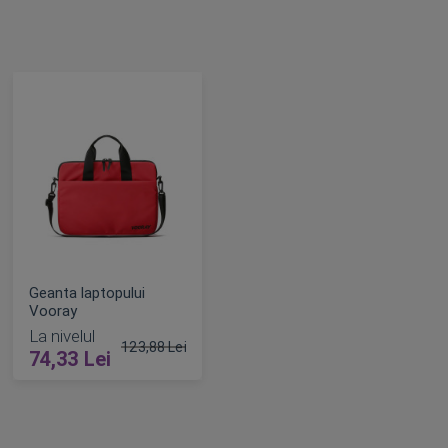
Geanta laptopului
Vooray
La nivelul
123,88 Lei
74,33 Lei
Pret obisnuit
ADAUGA IN COS