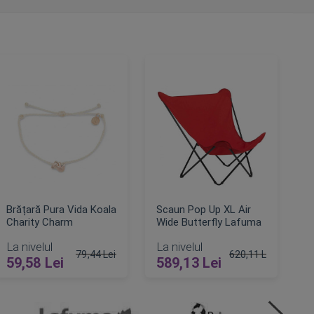
Brățară Pura Vida Koala
Scaun Pop Up XL Air
Charity Charm
Wide Butterfly Lafuma
La nivelul
La nivelul
79,44 Lei
620,11 Lei
59,58 Lei
589,13 Lei
Pret obisnuit
Pret obisnuit
ADAUGA IN COS
ADAUGA IN COS