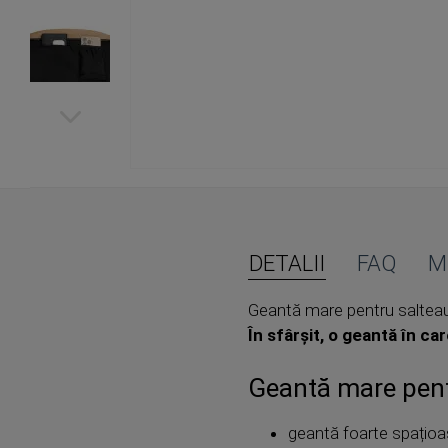
Skip
to
the
beginning
of
DETALII
FAQ
M
the
images
Geantă mare pentru salteaua
gallery
În sfârșit, o geantă în ca
Geantă mare pent
geantă foarte spațioa