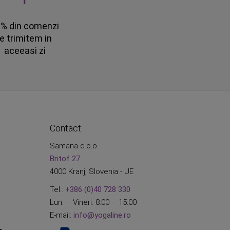
% din comenzi
le trimitem in
aceeasi zi
Contact
Samana d.o.o.
Britof 27
4000 Kranj, Slovenia - UE
Tel.:
+386 (0)40 728 330
Lun. – Vineri. 8:00 – 15:00
E-mail:
info@yogaline.ro