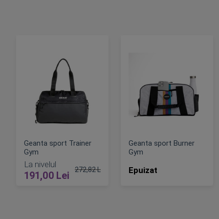
Geanta sport Trainer
Geanta sport Burner
Gym
Gym
La nivelul
Epuizat
272,82 Lei
191,00 Lei
Pret obisnuit
ADAUGA IN COS