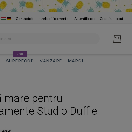
Skip
Contactati
Intrebari frecvente
Autentificare
Creati un cont
to
Cont
NOU
I
SUPERFOOD
VANZARE
MARCI
 mare pentru
amente Studio Duffle