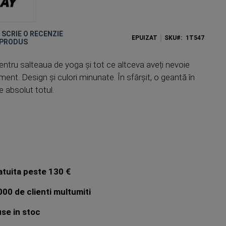
E SCRIE O RECENZIE
EPUIZAT
SKU
1T547
 PRODUS
ntru salteaua de yoga și tot ce altceva aveți nevoie
ent. Design și culori minunate. În sfârșit, o geantă în
e absolut totul.
atuita peste 130 €
00 de clienti multumiti
se in stoc