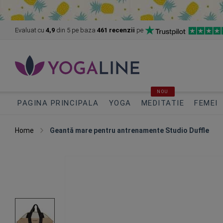
Evaluat cu
4,9
din 5
pe baza
461 recenzii
pe
NOU
PAGINA PRINCIPALA
YOGA
MEDITATIE
FEMEI
Home
Geantă mare pentru antrenamente Studio Duffle
Skip
to
the
end
of
the
images