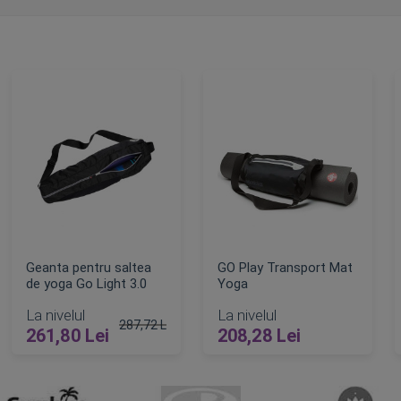
Geanta pentru saltea
GO Play Transport Mat
de yoga Go Light 3.0
Yoga
La nivelul
La nivelul
287,72 Lei
261,80 Lei
208,28 Lei
t
Pret obisnuit
ADAUGA IN COS
ADAUGA IN COS