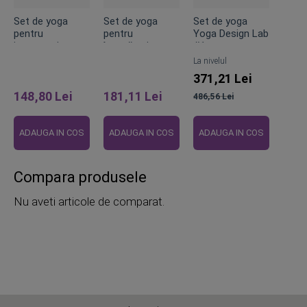
Set de yoga
Set de yoga
Set de yoga
pentru
pentru
Yoga Design Lab
incepatori
începători
#1
Gaiam Star
Gaiam Lily
La nivelul
Cushion a
Shadow
371,21 Lei
sustine
148,80 Lei
181,11 Lei
486,56 Lei
Pret
obisnuit
ADAUGA IN COS
ADAUGA IN COS
ADAUGA IN COS
Compara produsele
Nu aveti articole de comparat.