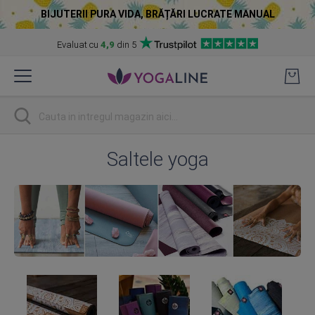
BIJUTERII PURA VIDA, BRĂȚĂRI LUCRATE MANUAL
Evaluat cu
4,9
din 5
Skip
to
Content
Cautare
Saltele yoga