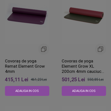
Covoraș de yoga
Covoras de yoga
Remat Element Grow
Element Grow XL
4mm
200cm 4mm cauciuc
natural
415,11 Lei
501,25 Lei
461,23 Lei
550,85 Lei
Pret
Pret
obisnuit
obisnuit
ADAUGA IN COS
ADAUGA IN COS