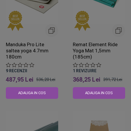
Manduka Pro Lite
Remat Element Ride
saltea yoga 4.7mm
Yoga Mat 1,5mm
180cm
(185cm)
9
RECENZII
1
REVIZUIRE
487,95 Lei
368,25 Lei
536,20 Lei
391,72 Lei
Pret
Pret
obisnuit
obisnuit
ADAUGA IN COS
ADAUGA IN COS