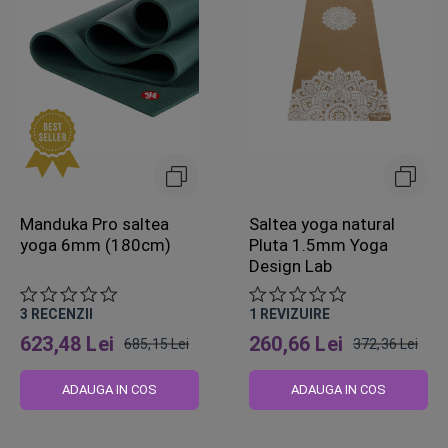
Manduka Pro saltea
Saltea yoga natural
yoga 6mm (180cm)
Pluta 1.5mm Yoga
Design Lab
3
RECENZII
1
REVIZUIRE
623,48 Lei
260,66 Lei
685,15 Lei
372,36 Lei
Pret
Pret
obisnuit
obisnuit
ADAUGA IN COS
ADAUGA IN COS