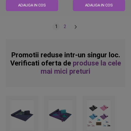
obisnuit
obisnuit
ADAUGA IN COS
ADAUGA IN COS
Pagina
Urmatorul
in prezent, cititi pagina
Pagina
1
2
Promotii reduse intr-un singur loc.
Verificati oferta de
produse la cele
mai mici preturi