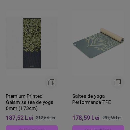
Premium Printed
Saltea de yoga
Gaiam saltea de yoga
Performance TPE
6mm (173cm)
187,52 Lei
178,59 Lei
312,54 Lei
297,65 Lei
Pret
Pret
obisnuit
obisnuit