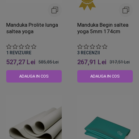
Manduka Prolite lunga
Manduka Begin saltea
saltea yoga
yoga 5mm 174cm
1
REVIZUIRE
3
RECENZII
527,27 Lei
267,91 Lei
585,85 Lei
317,51 Lei
Pret
Pret
obisnuit
obisnuit
ADAUGA IN COS
ADAUGA IN COS