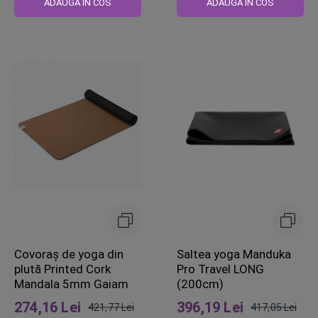
ADAUGA IN COS
ADAUGA IN COS
Covoraș de yoga din
Saltea yoga Manduka
plută Printed Cork
Pro Travel LONG
Mandala 5mm Gaiam
(200cm)
274,16 Lei
396,19 Lei
421,77 Lei
417,05 Lei