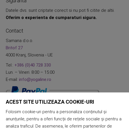
Siguranta
Datele dvs. sunt criptate corect si nu pot fi citite de altii.
Oferim o experienta de cumparaturi sigura.
Contact
Samana d.o.o.
Britof 27
4000 Kranj, Slovenia - UE
Tel.:
+386 (0)40 728 330
Lun. – Vineri. 8:00 – 15:00
E-mail:
info@yogaline.ro
ACEST SITE UTILIZEAZA COOKIE-URI
Folosim cookie-uri pentru a personaliza conținutul și
anunțurile, pentru a oferi funcții de rețele sociale și pentru a
analiza traficul. De asemenea, le oferim partenerilor de