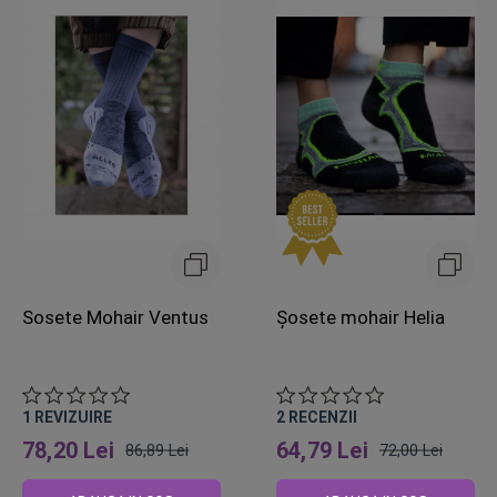
Sosete Mohair Ventus
Șosete mohair Helia
1
REVIZUIRE
2
RECENZII
78,20 Lei
64,79 Lei
86,89 Lei
72,00 Lei
Pret
Pret
obisnuit
obisnuit