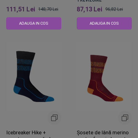
1
REVIZUIRE
111,51 Lei
87,13 Lei
148,70 Lei
96,82 Lei
Pret
Pret
obisnuit
obisnuit
ADAUGA IN COS
ADAUGA IN COS
Icebreaker Hike +
Șosete de lână merino