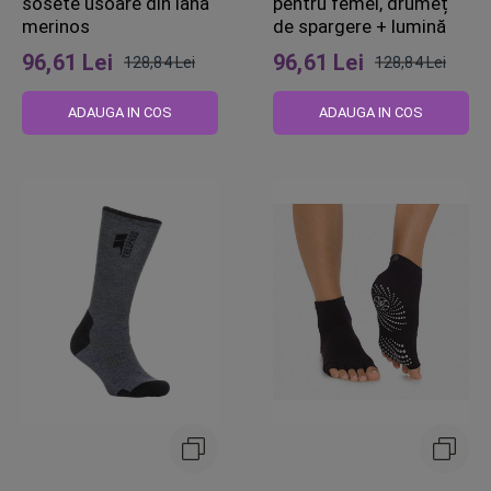
sosete usoare din lana
pentru femei, drumeț
merinos
de spargere + lumină
96,61 Lei
96,61 Lei
128,84 Lei
128,84 Lei
Pret
Pret
obisnuit
obisnuit
ADAUGA IN COS
ADAUGA IN COS