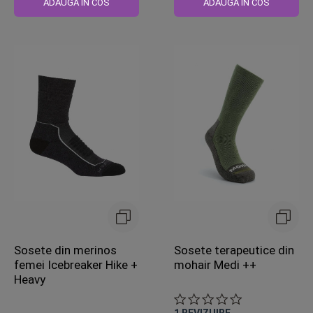
ADAUGA IN COS
ADAUGA IN COS
Sosete din merinos
Sosete terapeutice din
femei Icebreaker Hike +
mohair Medi ++
Heavy