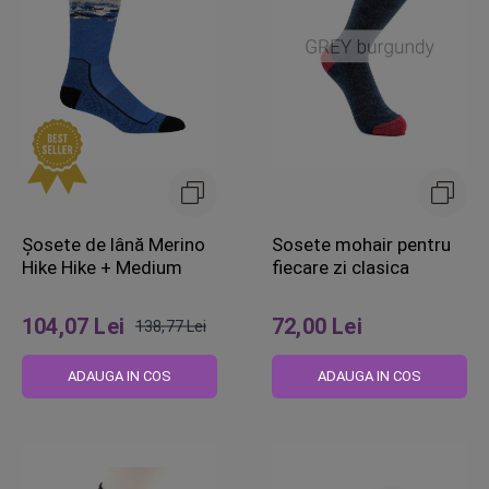
Șosete de lână Merino
Sosete mohair pentru
Hike Hike + Medium
fiecare zi clasica
104,07 Lei
72,00 Lei
138,77 Lei
Pret
obisnuit
ADAUGA IN COS
ADAUGA IN COS