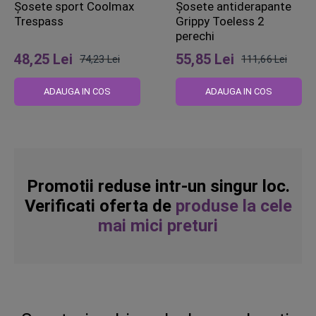
Șosete sport Coolmax
Șosete antiderapante
Trespass
Grippy Toeless 2
perechi
48,25 Lei
55,85 Lei
74,23 Lei
111,66 Lei
Pret
Pret
obisnuit
obisnuit
ADAUGA IN COS
ADAUGA IN COS
Promotii reduse intr-un singur loc.
Verificati oferta de
produse la cele
mai mici preturi