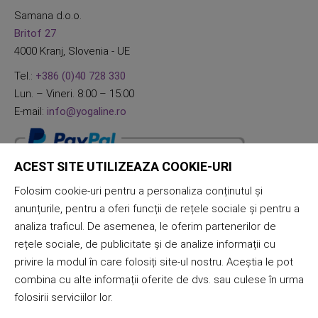
Samana d.o.o.
Britof 27
4000 Kranj, Slovenia - UE
Tel.:
+386 (0)40 728 330
Lun. – Vineri. 8:00 – 15:00
E-mail:
info@yogaline.ro
ACEST SITE UTILIZEAZA COOKIE-URI
Folosim cookie-uri pentru a personaliza conținutul și
anunțurile, pentru a oferi funcții de rețele sociale și pentru a
analiza traficul. De asemenea, le oferim partenerilor de
rețele sociale, de publicitate și de analize informații cu
privire la modul în care folosiți site-ul nostru. Aceștia le pot
combina cu alte informații oferite de dvs. sau culese în urma
folosirii serviciilor lor.