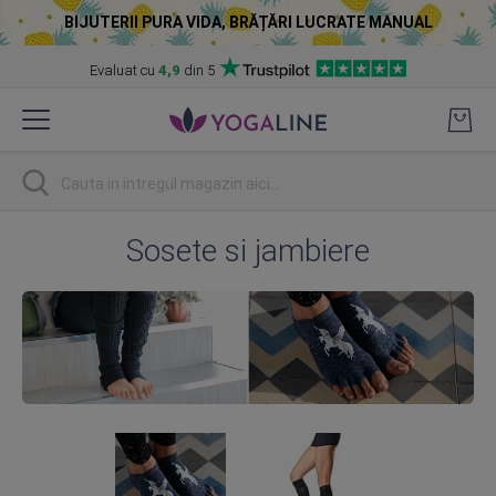
BIJUTERII PURA VIDA, BRĂȚĂRI LUCRATE MANUAL
Evaluat cu
4,9
din 5
Skip
to
Content
Cautare
Sosete si jambiere