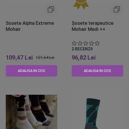
Sosete Alpha Extreme
Șosete terapeutice
Mohair
Mohair Medi ++
2
RECENZII
109,47 Lei
96,82 Lei
121,64 Lei
Pret
obisnuit
ADAUGA IN COS
ADAUGA IN COS