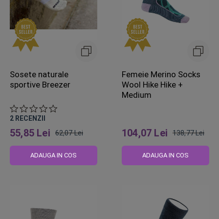
Sosete naturale
Femeie Merino Socks
sportive Breezer
Wool Hike Hike +
Medium
2
RECENZII
55,85 Lei
104,07 Lei
62,07 Lei
138,77 Lei
Pret
Pret
obisnuit
obisnuit
ADAUGA IN COS
ADAUGA IN COS