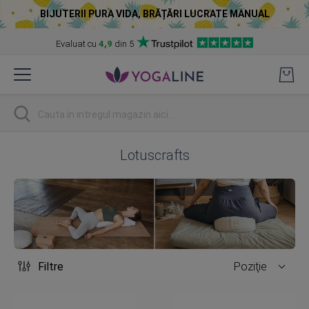
BIJUTERII PURA VIDA, BRĂȚĂRI LUCRATE MANUAL
Evaluat cu
4,9
din 5
Skip
to
Content
Cautare
Lotuscrafts
Filtre
Poziţie