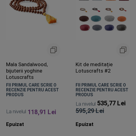
Mala Sandalwood,
Kit de meditație
bijuterii yoghine
Lotuscrafts #2
Lotuscrafts
FII PRIMUL CARE SCRIE O
FII PRIMUL CARE SCRIE O
RECENZIE PENTRU ACEST
RECENZIE PENTRU ACEST
PRODUS
PRODUS
535,77 Lei
La nivelul
595,29 Lei
La nivelul
118,91 Lei
Pret
Epuizat
Epuizat
obisnuit