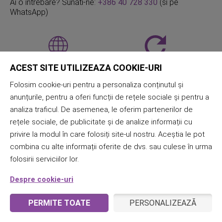
Ai o intrebare? Sunati-ne:
+386 40 728 330
(si pe
WhatsApp)
ACEST SITE UTILIZEAZA COOKIE-URI
Transport gratuit
Peste 10.000
peste 130€
clienti multumiti
Folosim cookie-uri pentru a personaliza conținutul și
anunțurile, pentru a oferi funcții de rețele sociale și pentru a
analiza traficul. De asemenea, le oferim partenerilor de
rețele sociale, de publicitate și de analize informații cu
98% din produse
90% din comenzi
privire la modul în care folosiți site-ul nostru. Aceștia le pot
in stoc
le trimitem in aceeasi zi
combina cu alte informații oferite de dvs. sau culese în urma
folosirii serviciilor lor.
Despre cookie-uri
Examinare
PERMITE TOATE
PERSONALIZEAZĂ
Consultati
evaluarile noastre pe canalul TrustPilot
.