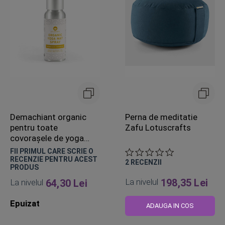
Demachiant organic
Perna de meditatie
pentru toate
Zafu Lotuscrafts
covorașele de yoga
Lotuscrafts
FII PRIMUL CARE SCRIE O
RECENZIE PENTRU ACEST
2
RECENZII
PRODUS
La nivelul
198,35 Lei
La nivelul
64,30 Lei
Epuizat
ADAUGA IN COS