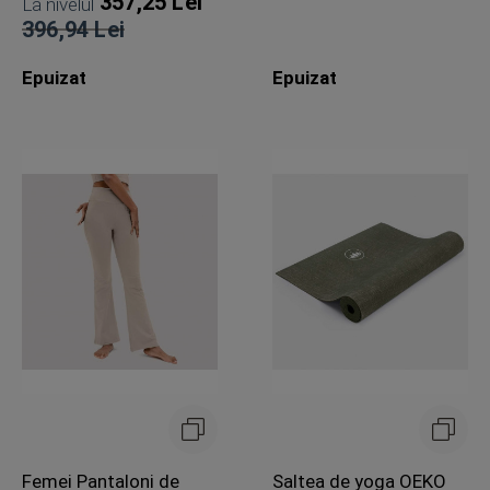
357,25 Lei
La nivelul
396,94 Lei
Pret
Epuizat
Epuizat
obisnuit
Femei Pantaloni de
Saltea de yoga OEKO