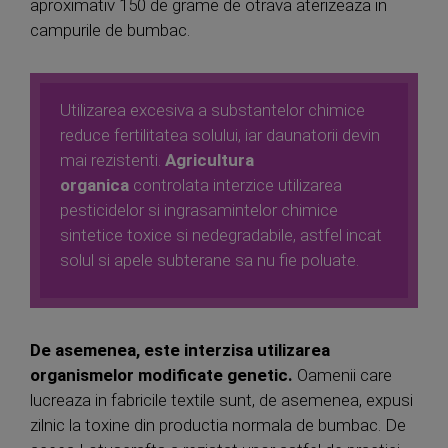
aproximativ 150 de grame de otrava aterizeaza in
campurile de bumbac.
Utilizarea excesiva a substantelor chimice
reduce fertilitatea solului, iar daunatorii devin
mai rezistenti.
Agricultura
organica
controlata interzice utilizarea
pesticidelor si ingrasamintelor chimice
sintetice toxice si nedegradabile, astfel incat
solul si apele subterane sa nu fie poluate.
De asemenea, este interzisa utilizarea
organismelor modificate genetic.
Oamenii care
lucreaza in fabricile textile sunt, de asemenea, expusi
zilnic la toxine din productia normala de bumbac. De