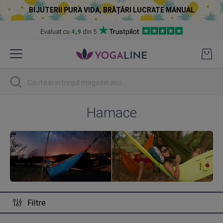
BIJUTERII PURA VIDA, BRĂȚĂRI LUCRATE MANUAL
Evaluat cu
4,9
din 5
Skip
to
Content
Cautare
Hamace
Filtre