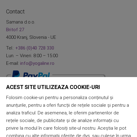
Contact
Samana d.o.o.
Britof 27
4000 Kranj, Slovenia - UE
Tel.:
+386 (0)40 728 330
Lun. – Vineri. 8:00 – 15:00
E-mail:
info@yogaline.ro
ACEST SITE UTILIZEAZA COOKIE-URI
Folosim cookie-uri pentru a personaliza conținutul și
anunțurile, pentru a oferi funcții de rețele sociale și pentru a
analiza traficul. De asemenea, le oferim partenerilor de
rețele sociale, de publicitate și de analize informații cu
privire la modul în care folosiți site-ul nostru. Aceștia le pot
combina cu alte informații oferite de dvs. sau culese în urma