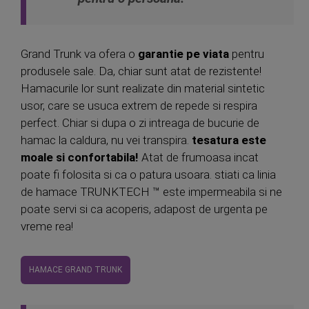
Grand Trunk va ofera o
garantie pe viata
pentru
produsele sale. Da, chiar sunt atat de rezistente!
Hamacurile lor sunt realizate din material sintetic
usor, care se usuca extrem de repede si respira
perfect. Chiar si dupa o zi intreaga de bucurie de
hamac la caldura, nu vei transpira.
tesatura este
moale si confortabila!
Atat de frumoasa incat
poate fi folosita si ca o patura usoara. stiati ca linia
de hamace TRUNKTECH ™ este impermeabila si ne
poate servi si ca acoperis, adapost de urgenta pe
vreme rea!
HAMACE GRAND TRUNK