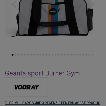
Skip
to
Geanta sport Burner Gym
the
beginning
of
the
images
gallery
FII PRIMUL CARE SCRIE O RECENZIE PENTRU ACEST PRODUS