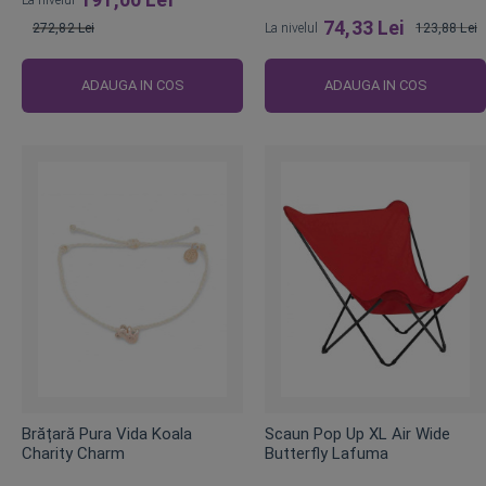
74,33 Lei
272,82 Lei
La nivelul
123,88 Lei
Pret
Pret
obisnuit
obisnuit
ADAUGA IN COS
ADAUGA IN COS
Brățară Pura Vida Koala
Scaun Pop Up XL Air Wide
Charity Charm
Butterfly Lafuma