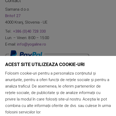
Contact
Samana d.o.o.
Britof 27
4000 Kranj, Slovenia - UE
Tel.:
+386 (0)40 728 330
Lun. – Vineri. 8:00 – 15:00
E-mail:
info@yogaline.ro
ACEST SITE UTILIZEAZA COOKIE-URI
Folosim cookie-uri pentru a personaliza conținutul și
anunțurile, pentru a oferi funcții de rețele sociale și pentru a
analiza traficul. De asemenea, le oferim partenerilor de
rețele sociale, de publicitate și de analize informații cu
privire la modul în care folosiți site-ul nostru. Aceștia le pot
combina cu alte informații oferite de dvs. sau culese în urma
folosirii serviciilor lor.