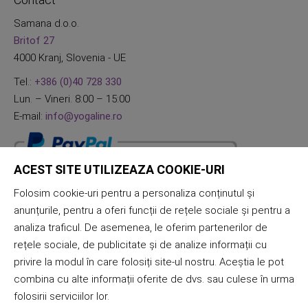
Samana d.o.o.
Britof 27
4000 Kranj, Slovenia - UE
Tel.:
+386 (0)40 728 330
Lun. – Vineri. 8:00 – 15:00
E-mail:
info@yogaline.ro
ACEST SITE UTILIZEAZA COOKIE-URI
Folosim cookie-uri pentru a personaliza conținutul și
anunțurile, pentru a oferi funcții de rețele sociale și pentru a
analiza traficul. De asemenea, le oferim partenerilor de
rețele sociale, de publicitate și de analize informații cu
privire la modul în care folosiți site-ul nostru. Aceștia le pot
combina cu alte informații oferite de dvs. sau culese în urma
folosirii serviciilor lor.