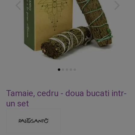
Skip
to
Tamaie, cedru - doua bucati intr-
the
un set
beginning
of
the
images
gallery