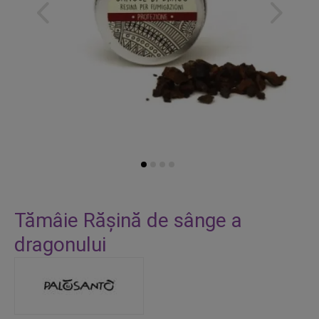
Skip
to
Tămâie Rășină de sânge a
the
dragonului
beginning
of
the
images
gallery