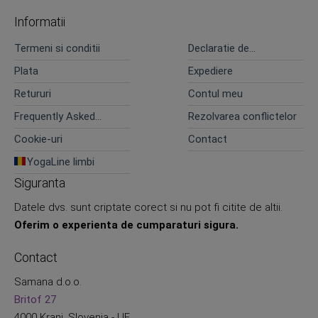
Informatii
Termeni si conditii
Declaratie de
confidentialitate
Plata
Expediere
Retururi
Contul meu
Frequently Asked
Rezolvarea conflictelor
Questions
Cookie-uri
Contact
YogaLine limbi
Siguranta
Datele dvs. sunt criptate corect si nu pot fi citite de altii.
Oferim o experienta de cumparaturi sigura.
Contact
Samana d.o.o.
Britof 27
4000 Kranj, Slovenia - UE