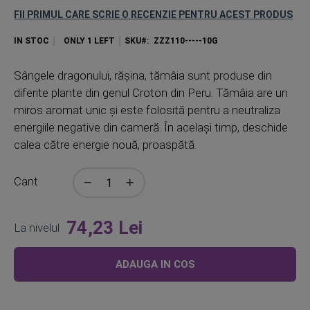
FII PRIMUL CARE SCRIE O RECENZIE PENTRU ACEST PRODUS
IN STOC
ONLY
1
LEFT
SKU
ZZZ110-----10G
Sângele dragonului, rășina, tămâia sunt produse din
diferite plante din genul Croton din Peru. Tămâia are un
miros aromat unic și este folosită pentru a neutraliza
energiile negative din cameră. În același timp, deschide
calea către energie nouă, proaspătă.
Cant
74,23 Lei
La nivelul
ADAUGA IN COS