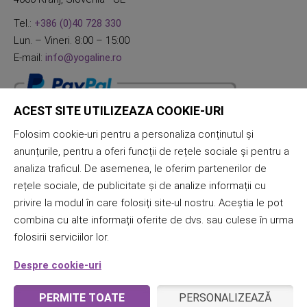
Tel.:
+386 (0)40 728 330
Lun. – Vineri. 8:00 – 15:00
E-mail:
info@yogaline.ro
ACEST SITE UTILIZEAZA COOKIE-URI
Folosim cookie-uri pentru a personaliza conținutul și
anunțurile, pentru a oferi funcții de rețele sociale și pentru a
analiza traficul. De asemenea, le oferim partenerilor de
rețele sociale, de publicitate și de analize informații cu
privire la modul în care folosiți site-ul nostru. Aceștia le pot
combina cu alte informații oferite de dvs. sau culese în urma
folosirii serviciilor lor.
Despre cookie-uri
PERMITE TOATE
PERSONALIZEAZĂ