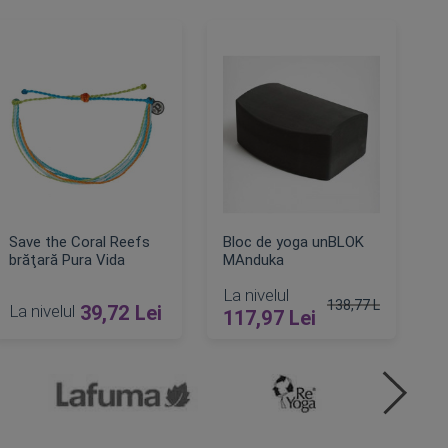
Save the Coral Reefs
Bloc de yoga unBLOK
brăţară Pura Vida
MAnduka
La nivelul
138,77 Lei
La nivelul
39,72 Lei
117,97 Lei
Pret obisnuit
ADAUGA IN COS
ADAUGA IN COS