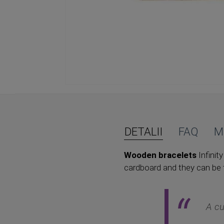
Skip
to
the
beginning
of
DETALII
FAQ
M
the
images
Wooden bracelets
Infinity
gallery
cardboard and they can be t
A cu