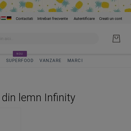
Skip
Contactati
Intrebari frecvente
Autentificare
Creati un cont
to
Cont
NOU
I
SUPERFOOD
VANZARE
MARCI
 din lemn Infinity