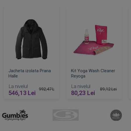
Jacheta izolata Prana
Kit Yoga Wash Cleaner
Halle
Reyoga
La nivelul
La nivelul
992,47 Lei
89,12 Lei
546,13 Lei
80,23 Lei
t
Pret obisnuit
Pret obisnuit
ADAUGA IN COS
ADAUGA IN COS