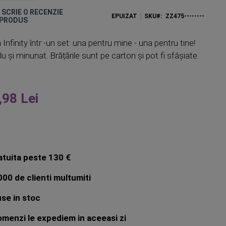
E SCRIE O RECENZIE
EPUIZAT
SKU
ZZ475--------
 PRODUS
 Infinity într -un set: una pentru mine - una pentru tine!
 și minunat. Brățările sunt pe carton și pot fi sfâșiate.
,98 Lei
atuita peste 130 €
00 de clienti multumiti
se in stoc
menzi le expediem in aceeasi zi