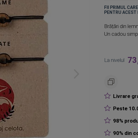
FII PRIMUL CAR
PENTRU ACEST
Brățări din lemn
Un cadou simplu
73
La nivelul
Livrare gr
Peste 10.0
98% produ
90% din co