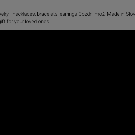
y - necklaces, bracelets, earrings Gozdni mož. Made in Slove
ift for your loved ones...