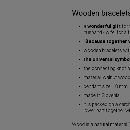
Wooden bracelets 
a
wonderful gift
for 
husband - wife, for a fr
"Because together w
wooden bracelets wit
the universal symbol
the connecting knot re
material: walnut woo
pendant size: 18 mm
made in Slovenia
it is packed on a cardb
lower part together w
Wood is a natural material.