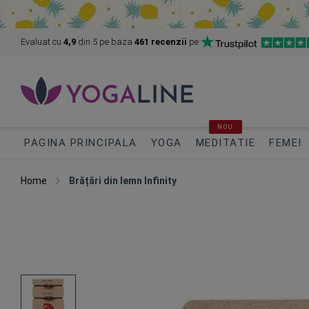
Evaluat cu
4,9
din 5
pe baza
461 recenzii
pe
NOU
PAGINA PRINCIPALA
YOGA
MEDITATIE
FEMEI
Home
Brățări din lemn Infinity
Skip
to
the
end
of
the
images