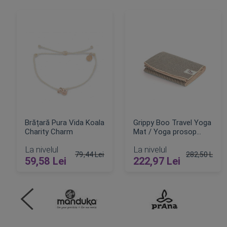
Brățară Pura Vida Koala
Grippy Boo Travel Yoga
Charity Charm
Mat / Yoga prosop
2mm
La nivelul
La nivelul
79,44 Lei
282,50 Lei
59,58 Lei
222,97 Lei
Pret obisnuit
Pret obisnui
ADAUGA IN COS
ADAUGA IN COS