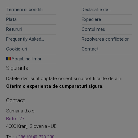
Termeni si conditii
Declaratie de
confidentialitate
Plata
Expediere
Retururi
Contul meu
Frequently Asked
Rezolvarea conflictelor
Questions
Cookie-uri
Contact
YogaLine limbi
Siguranta
Datele dvs. sunt criptate corect si nu pot fi citite de altii.
Oferim o experienta de cumparaturi sigura.
Contact
Samana d.o.o.
Britof 27
4000 Kranj, Slovenia - UE
Tel.:
+386 (0)40 728 330