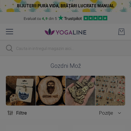
BIJUTERII PURA VIDA, BRĂȚĂRI LUCRATE MANUAL
Evaluat cu
4,9
din 5
Skip
to
Content
Cautare
Gozdni Mož
Filtre
Poziţie