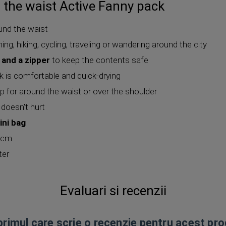
 the waist Active Fanny pack
und the waist
ing, hiking, cycling, traveling or wandering around the city
 and a zipper
to keep the contents safe
 is comfortable and quick-drying
ap for around the waist or over the shoulder
t doesn't hurt
ini bag
7 cm
ter
Evaluari si recenzii
 primul care scrie o recenzie pentru acest pr