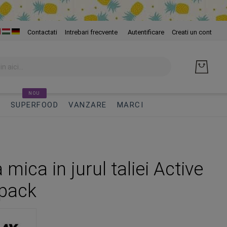
Skip
Contactati
Intrebari frecvente
Autentificare
Creati un cont
to
Cont
NOU
I
SUPERFOOD
VANZARE
MARCI
mica in jurul taliei Active
pack