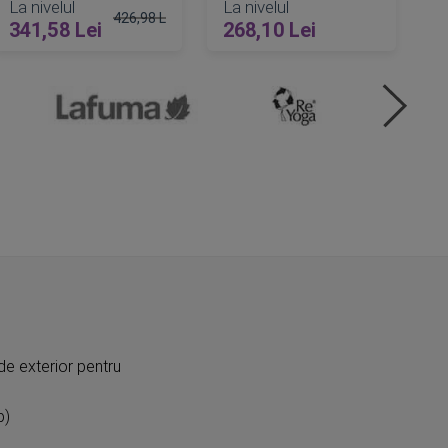
La nivelul
La nivelul
426,98 Lei
341,58 Lei
268,10 Lei
Pret obisnuit
ADAUGA IN COS
ADAUGA IN COS
de exterior pentru
p)