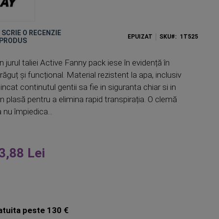
E SCRIE O RECENZIE
EPUIZAT
SKU
1T525
 PRODUS
 jurul taliei Active Fanny pack iese în evidență în
ăguț și funcțional. Material rezistent la apa, inclusiv
incat continutul gentii sa fie in siguranta chiar si in
in plasă pentru a elimina rapid transpirația. O clemă
 nu împiedica...
3,88 Lei
atuita peste 130 €