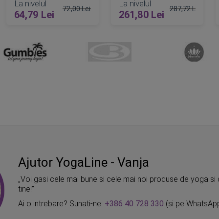
La nivelul
La nivelul
72,00 Lei
287,72 Lei
64,79 Lei
261,80 Lei
Pret obisnuit
Pret obisnuit
ADAUGA IN COS
ADAUGA IN COS
Ajutor YogaLine - Vanja
„Voi gasi cele mai bune si cele mai noi produse de yoga si 
tine!”
Ai o intrebare? Sunati-ne:
+386 40 728 330
(si pe WhatsAp