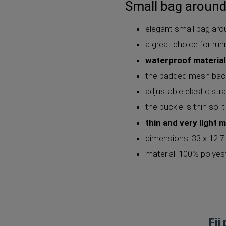
Small bag around
elegant small bag aro
a great choice for runn
waterproof material
the padded mesh back
adjustable elastic str
the buckle is thin so i
thin and very light m
dimensions: 33 x 12.
material: 100% polyes
Fii