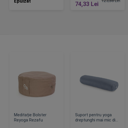
Epuizat
123,88 Lei
74,33 Lei
Pret obisnuit
ADAUGA IN COS
Meditație Bolster
Suport pentru yoga
Reyoga Rezafu
dreptunghi mai mic din
lână Kapok