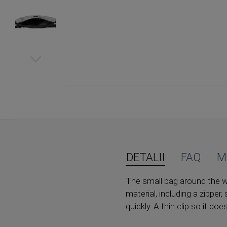
Skip
to
the
beginning
of
the
images
DETALII
FAQ
M
gallery
The small bag around the w
material, including a zippe
quickly. A thin clip so it do