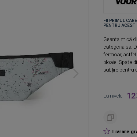
FII PRIMUL CAR
PENTRU ACEST
Geanta mică din
categoria sa. Dr
fermoar, astfel 
ploaie. Spate d
subțire pentru a
12
La nivelul
Livrare gr