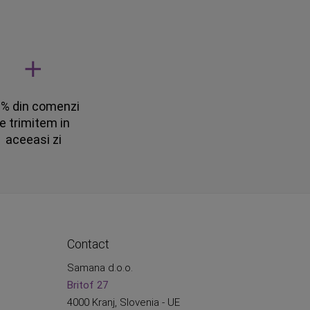
% din comenzi
le trimitem in
aceeasi zi
Contact
Samana d.o.o.
Britof 27
4000 Kranj, Slovenia - UE