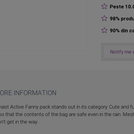
Peste 10.0
98% produ
90% din co
Notify me w
ORE INFORMATION
aist Active Fanny pack stands out in its category. Cute and f
r, so that the contents of the bag are safe even in the rain. M
esn't get in the way…