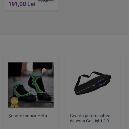
272,82 Lei
191,00 Lei
Pret obisnuit
ADAUGA IN COS
Șosete mohair Helia
Geanta pentru saltea
de yoga Go Light 3.0