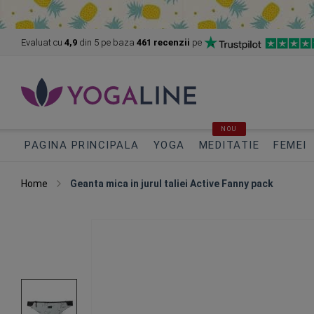
Evaluat cu
4,9
din 5
pe baza
461 recenzii
pe
NOU
PAGINA PRINCIPALA
YOGA
MEDITATIE
FEMEI
Home
Geanta mica in jurul taliei Active Fanny pack
Skip
to
the
end
of
the
images