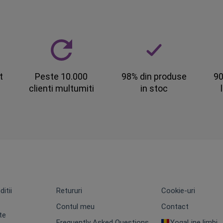
t
Peste 10.000
98% din produse
90
clienti multumiti
in stoc
itii
Retururi
Cookie-uri
Contul meu
Contact
te
Frequently Asked Questions
YogaLine limbi