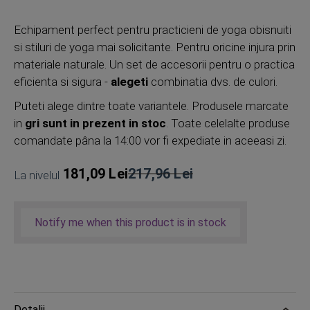
Echipament perfect pentru practicieni de yoga obisnuiti
si stiluri de yoga mai solicitante. Pentru oricine injura prin
materiale naturale. Un set de accesorii pentru o practica
eficienta si sigura -
alegeti
combinatia dvs. de culori.
Puteti alege dintre toate variantele. Produsele marcate
in
gri sunt in prezent in stoc
. Toate celelalte produse
comandate pâna la 14:00 vor fi expediate in aceeasi zi.
181,09 Lei
217,96 Lei
La nivelul
Pret
obisnuit
Notify me when this product is in stock
Detalii