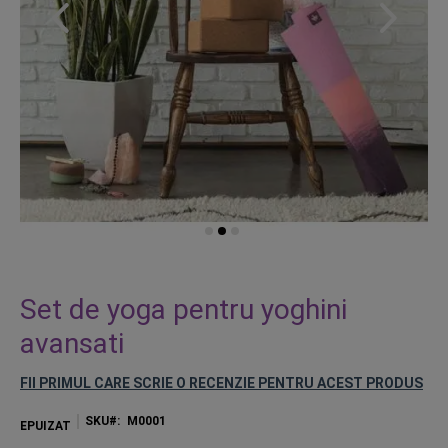
Skip
to
Set de yoga pentru yoghini
the
avansati
beginning
of
FII PRIMUL CARE SCRIE O RECENZIE PENTRU ACEST PRODUS
the
images
SKU
M0001
gallery
EPUIZAT