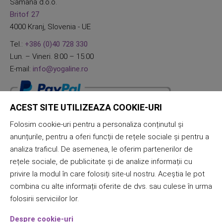
Samana d.o.o.
Britof 27
4000 Kranj, Slovenia - UE
Tel.:
+386 (0)40 728 330
Lun. – Vineri. 8:00 – 15:00
E-mail:
info@yogaline.ro
ACEST SITE UTILIZEAZA COOKIE-URI
Folosim cookie-uri pentru a personaliza conținutul și
anunțurile, pentru a oferi funcții de rețele sociale și pentru a
analiza traficul. De asemenea, le oferim partenerilor de
rețele sociale, de publicitate și de analize informații cu
privire la modul în care folosiți site-ul nostru. Aceștia le pot
combina cu alte informații oferite de dvs. sau culese în urma
folosirii serviciilor lor.
Despre cookie-uri