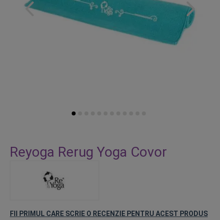
Skip
to
Reyoga Rerug Yoga Covor
the
beginning
of
the
images
gallery
FII PRIMUL CARE SCRIE O RECENZIE PENTRU ACEST PRODUS