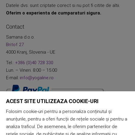
Datele dvs. sunt criptate corect si nu pot fi citite de altii.
Oferim o experienta de cumparaturi sigura.
Contact
Samana d.o.o.
Britof 27
4000 Kranj, Slovenia - UE
Tel.:
+386 (0)40 728 330
Lun. – Vineri. 8:00 – 15:00
E-mail:
info@yogaline.ro
ACEST SITE UTILIZEAZA COOKIE-URI
Folosim cookie-uri pentru a personaliza conținutul și
anunțurile, pentru a oferi funcții de rețele sociale și pentru a
analiza traficul. De asemenea, le oferim partenerilor de
rețele sociale, de publicitate și de analize informații cu