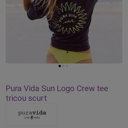
Skip
to
Pura Vida Sun Logo Crew tee
the
tricou scurt
beginning
of
the
images
gallery