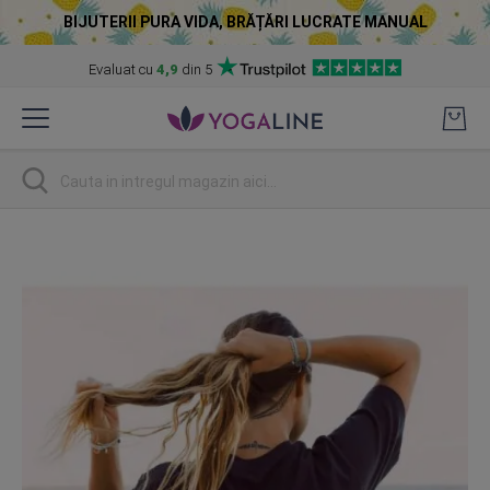
BIJUTERII PURA VIDA, BRĂȚĂRI LUCRATE MANUAL
Evaluat cu
4,9
din 5
Skip
to
Content
Cautare
Skip
to
the
end
of
the
images
gallery