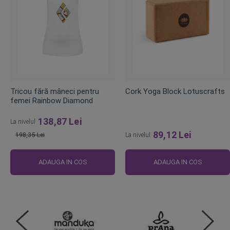
Tricou fără mâneci pentru
Cork Yoga Block Lotuscrafts
femei Rainbow Diamond
138,87 Lei
La nivelul
89,12 Lei
198,35 Lei
La nivelul
Pret
obisnuit
ADAUGA IN COS
ADAUGA IN COS