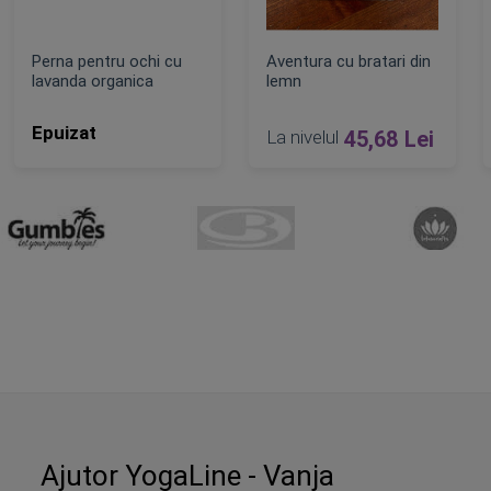
Perna pentru ochi cu
Aventura cu bratari din
lavanda organica
lemn
Epuizat
La nivelul
45,68 Lei
ADAUGA IN COS
Ajutor YogaLine - Vanja