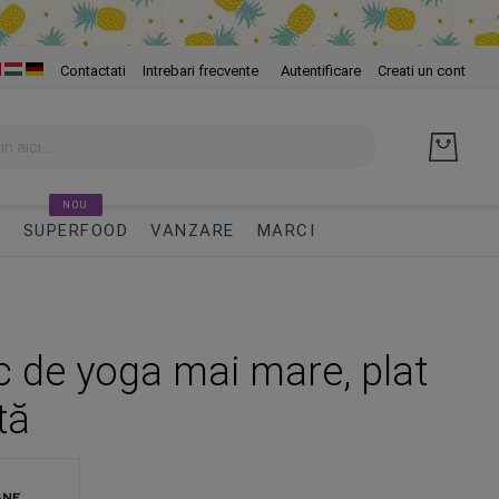
Skip
Contactati
Intrebari frecvente
Autentificare
Creati un cont
to
Cont
NOU
I
SUPERFOOD
VANZARE
MARCI
c de yoga mai mare, plat
tă