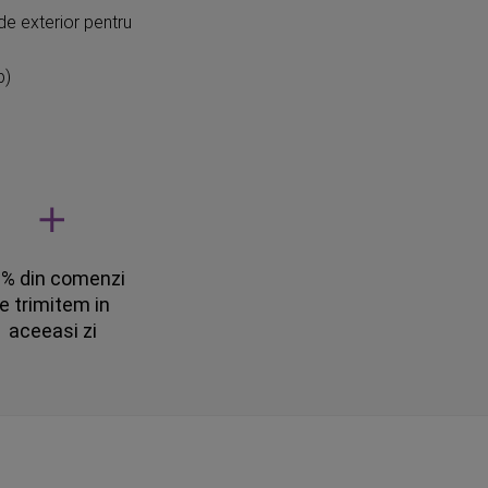
de exterior pentru
p)
% din comenzi
le trimitem in
aceeasi zi