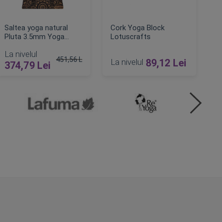
Saltea yoga natural
Cork Yoga Block
Pluta 3.5mm Yoga
Lotuscrafts
Design Lab
La nivelul
451,56 Lei
La nivelul
89,12 Lei
374,79 Lei
Pret obisnuit
ADAUGA IN COS
ADAUGA IN COS