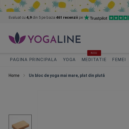
Evaluat cu
4,9
din 5
pe baza
461 recenzii
pe
NOU
PAGINA PRINCIPALA
YOGA
MEDITATIE
FEMEI
Home
Un bloc de yoga mai mare, plat din plută
Skip
to
the
end
of
the
images