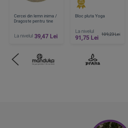
Cercei din lemn inima /
Bloc pluta Yoga
Dragoste pentru tine
La nivelul
109,23 Lei
La nivelul
39,47 Lei
91,75 Lei
Pret obisnuit
ADAUGA IN COS
ADAUGA IN COS