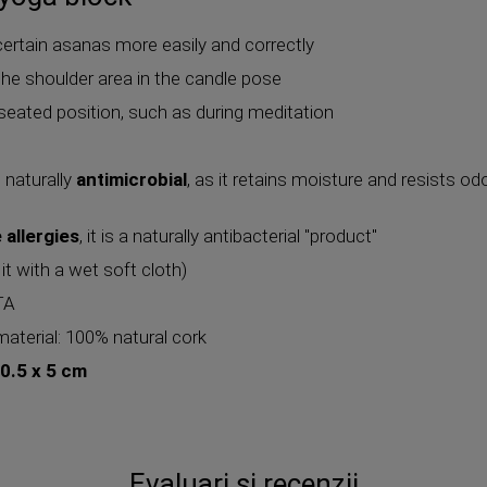
certain asanas more easily and correctly
the shoulder area in the candle pose
 seated position, such as during meditation
d naturally
antimicrobial
, as it retains moisture and resists o
 allergies
, it is a naturally antibacterial "product"
it with a wet soft cloth)
TA
aterial: 100% natural cork
20.5 x 5 cm
Evaluari si recenzii