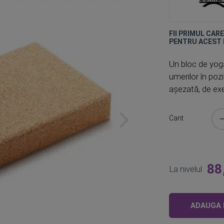
FII PRIMUL CAR
PENTRU ACEST
Un bloc de yoga
umerilor în pozi
așezată, de exe
Cant
88
La nivelul
ADAUGA 