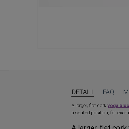
Skip
to
the
beginning
of
the
images
DETALII
FAQ
M
gallery
A larger, flat cork
yoga blo
a seated position, for exam
A larger, flat cor