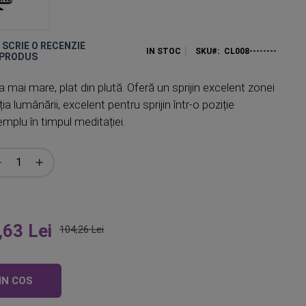
E SCRIE O RECENZIE
IN STOC
SKU
CL008--------
 PRODUS
 mai mare, plat din plută. Oferă un sprijin excelent zonei
ția lumânării, excelent pentru sprijin într-o poziție
mplu în timpul meditației.
,63 Lei
104,26 Lei
Pret
obisnuit
IN COS