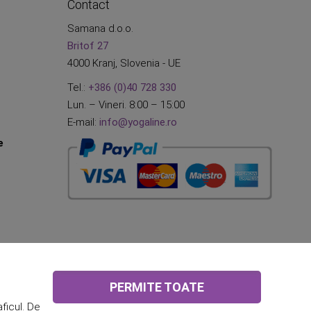
Contact
Samana d.o.o.
Britof 27
4000 Kranj, Slovenia - UE
Tel.:
+386 (0)40 728 330
Lun. – Vineri. 8:00 – 15:00
E-mail:
info@yogaline.ro
e
PERMITE TOATE
aficul. De