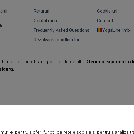
itii
Retururi
Cookie-uri
Contul meu
Contact
te
Frequently Asked Questions
YogaLine limbi
Rezolvarea conflictelor
t criptate corect si nu pot fi citite de altii.
Oferim o experienta d
sigura.
urile, pentru a oferi funcții de rețele sociale și pentru a analiza tr