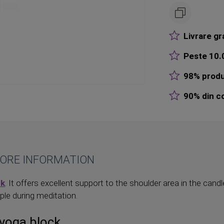
Livrare gr
Peste 10.0
98% produ
90% din co
ORE INFORMATION
ck
. It offers excellent support to the shoulder area in the candl
ple during meditation.
k yoga block