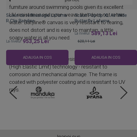
furniture around swimming pools given its excellent
UV resistance and open weave that does not retain
Scaun de reflexologie Lafuma
Scaun Pop Up XL Air Wide
R Clip Batyline
Butterfly Lafuma
water. Batyline® canvas is very resistant to tearing,
does not distort and is easy to maintain, a little
589,13 Lei
La nivelul
soapy water is all you need.
953,25 Lei
La nivelul
620,11 Lei
Pret
obisnuit
ADAUGA IN COS
ADAUGA IN COS
Acier steel
is a medium resistant steel with HEL
(High Elastic Limit) technology - resistant to
corrosion and mechanical damage. The frame is
coated with polyester coating and is resistant to UV
rays.
Inapoi sus