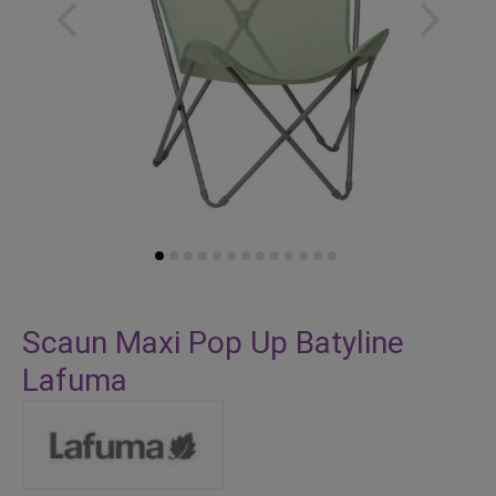
Skip
to
Scaun Maxi Pop Up Batyline
the
Lafuma
beginning
of
the
images
gallery