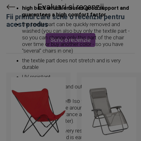
Evaluari si recenzii
high back which ensures good support and
guarantees a high comfort factor
Fii primul care scrie o recenzie pentru
acest produs
the textile part can be quickly removed and
washed (you can also buy only the textile part -
so you can change only this part of the chair
Scrie o recenzie
over time or buy another color - so you have
"several" chairs in one)
the textile part does not stretch and is very
durable
UV resistant
suitable for indoor and outdoor use
textile part: Batyline® Iso fabric is particularly
suitable for furniture around swimming pool
(excellent UV resistance and open weave that
does not retain water).
Batyline canvas is very resistant to tearing,
does not distort and is easy to maintain, a little