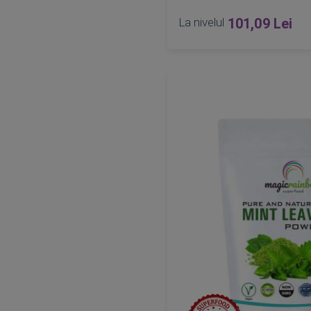
La nivelul
101,09 Lei
Epuizat