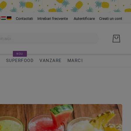
Skip
Contactati
Intrebari frecvente
Autentificare
Creati un cont
to
Cont
NOU
I
SUPERFOOD
VANZARE
MARCI