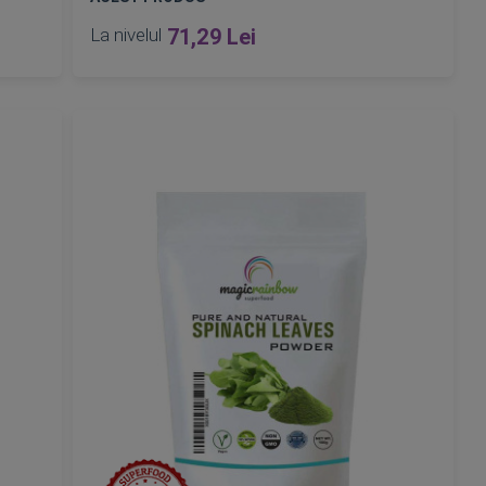
La nivelul
71,29 Lei
Epuizat