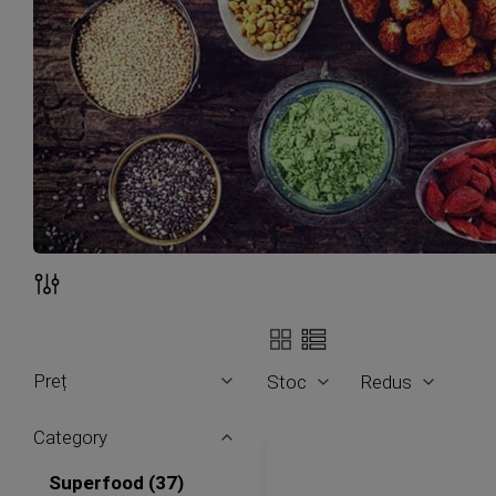
Vizualizare
Filtre
ca
Preț
Stoc
Redus
Category
articole
Superfood
37