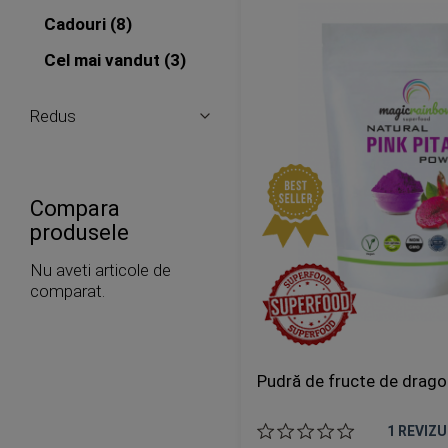
articole
Cadouri
8
articole
Cel mai vandut
3
Redus
Compara
produsele
Nu aveti articole de
comparat.
Pudră de fructe de drago
1
REVIZU