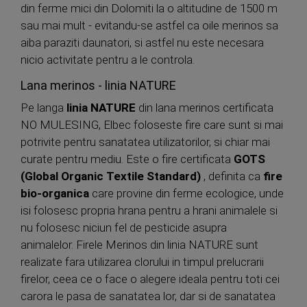
din ferme mici din Dolomiti la o altitudine de 1500 m
sau mai mult - evitandu-se astfel ca oile merinos sa
aiba paraziti daunatori, si astfel nu este necesara
nicio activitate pentru a le controla.
Lana merinos - linia NATURE
Pe langa
linia NATURE
din lana merinos certificata
NO MULESING, Elbec foloseste fire care sunt si mai
potrivite pentru sanatatea utilizatorilor, si chiar mai
curate pentru mediu. Este o fire certificata
GOTS
(Global Organic Textile Standard)
, definita ca
fire
bio-organica
care provine din ferme ecologice, unde
isi folosesc propria hrana pentru a hrani animalele si
nu folosesc niciun fel de pesticide asupra
animalelor. Firele Merinos din linia NATURE sunt
realizate fara utilizarea clorului in timpul prelucrarii
firelor, ceea ce o face o alegere ideala pentru toti cei
carora le pasa de sanatatea lor, dar si de sanatatea