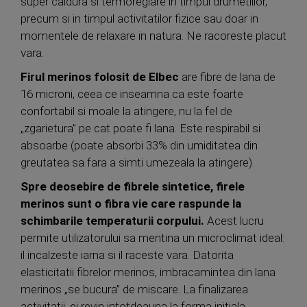
super caldura si termoreglare in timpul drumetiilor,
precum si in timpul activitatilor fizice sau doar in
momentele de relaxare in natura. Ne racoreste placut
vara.
Firul merinos folosit de Elbec
are fibre de lana de
16 microni, ceea ce inseamna ca este foarte
confortabil si moale la atingere, nu la fel de
„zgarietura” pe cat poate fi lana. Este respirabil si
absoarbe (poate absorbi 33% din umiditatea din
greutatea sa fara a simti umezeala la atingere).
Spre deosebire de fibrele sintetice, firele
merinos sunt o fibra vie care raspunde la
schimbarile temperaturii corpului.
Acest lucru
permite utilizatorului sa mentina un microclimat ideal:
il incalzeste iarna si il raceste vara. Datorita
elasticitatii fibrelor merinos, imbracamintea din lana
merinos „se bucura” de miscare. La finalizarea
activitatii, ei revin intotdeauna la forma initiala.