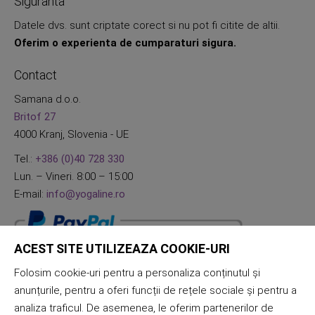
Siguranta
Datele dvs. sunt criptate corect si nu pot fi citite de altii.
Oferim o experienta de cumparaturi sigura.
Contact
Samana d.o.o.
Britof 27
4000 Kranj, Slovenia - UE
Tel.:
+386 (0)40 728 330
Lun. – Vineri. 8:00 – 15:00
E-mail:
info@yogaline.ro
ACEST SITE UTILIZEAZA COOKIE-URI
Folosim cookie-uri pentru a personaliza conținutul și
anunțurile, pentru a oferi funcții de rețele sociale și pentru a
analiza traficul. De asemenea, le oferim partenerilor de