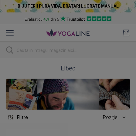
BIJUTERII PURA VIDA, BRĂȚĂRI LUCRATE MANUAL
Evaluat cu
4,9
din 5
Skip
to
Content
Cautare
Elbec
Filtre
Poziţie